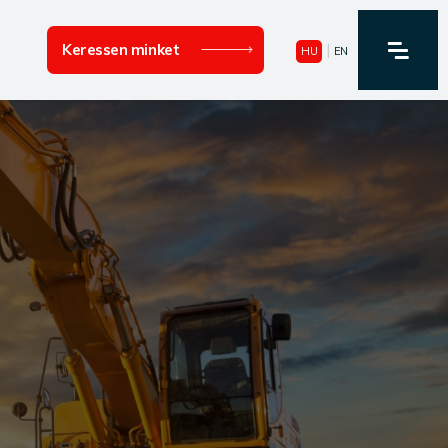
|
Keressen minket
HU
EN